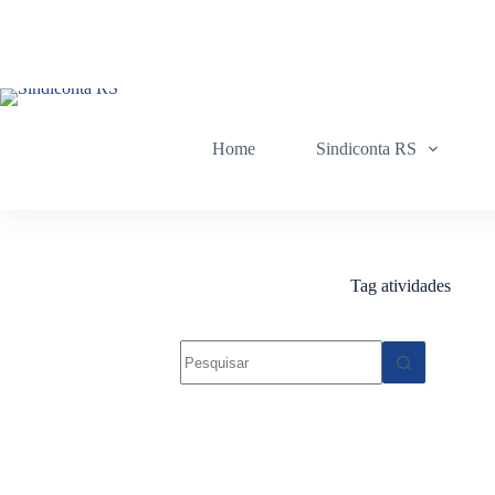
Pular
para
o
conteúdo
Home
Sindiconta RS
Tag
atividades
Sem
resultados